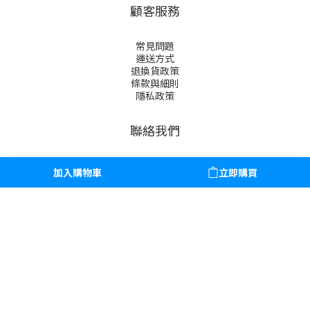
顧客服務
常見問題
運送方式
退換貨政策
條款與細則
隱私政策
聯絡我們
電話：02-8773-9001
加入購物車
立即購買
時間：週一至週五 上午10:00 - 下午19:00
關於我們
營業人名稱：新想股份有限公司
統一編號：52398142
聯絡地址：臺北市中山區長安東路2段230號10樓之5