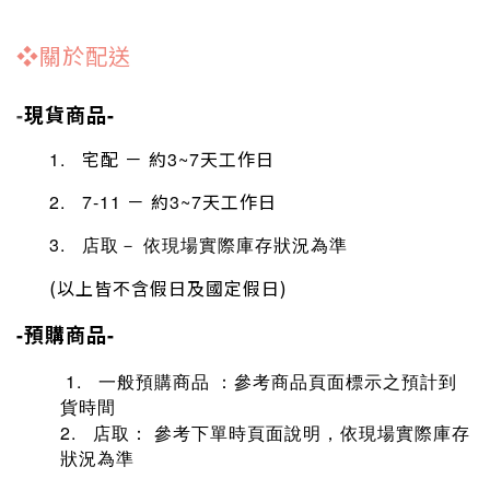
❖
關於配送
現貨商品
-
-
宅配
－
約
天工作日
1.
3~7
－
約
天工作日
2. 7-11
3~7
3. 店取
－
依現場實際庫存狀況為準
(以上皆不含假日及國定假日)
預購商品
-
-
1.
商品頁面標示之預計到
一般預購商品
：參考
貨時間
2. 店取
參考下單時頁面說明，
依現場實際庫存
：
狀況為準