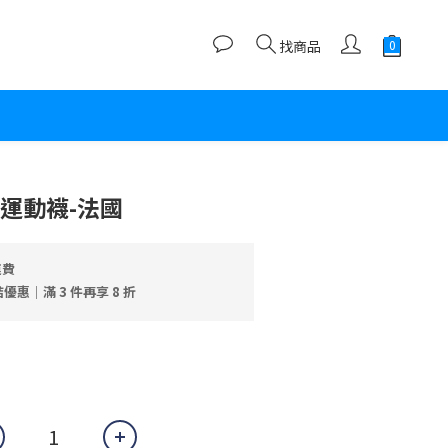
找商品
立即購買
運動襪-法國
運費
惠｜滿 3 件再享 8 折