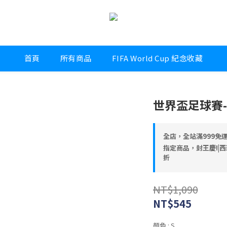
首頁
所有商品
FIFA World Cup 紀念收藏
世界盃足球賽-短
全店，全站滿999免
指定商品，封王慶!|西
折
NT$1,090
NT$545
顏色
: S