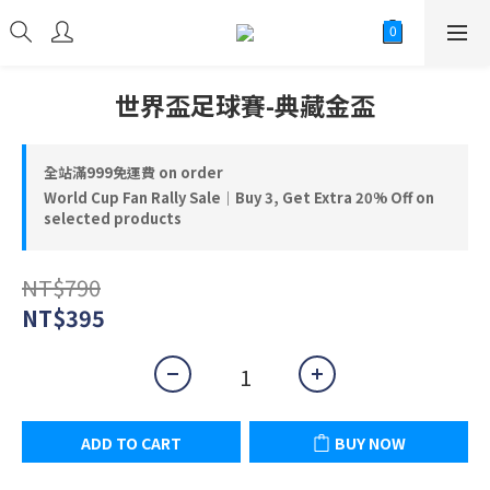
世界盃足球賽-典藏金盃
全站滿999免運費 on order
World Cup Fan Rally Sale｜Buy 3, Get Extra 20% Off on
selected products
NT$790
NT$395
ADD TO CART
BUY NOW